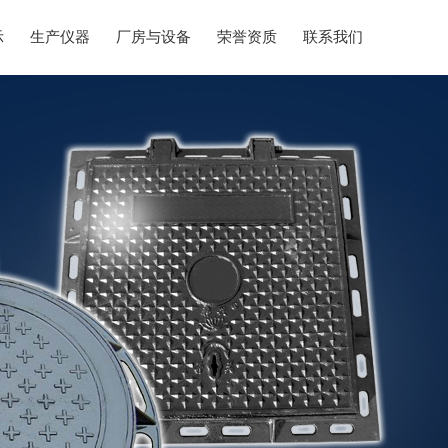
示
生产仪器
厂房与设备
荣誉资质
联系我们