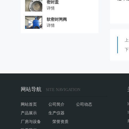
密封盖
详情
软密封闸阀
详情
上
下
网站导航
SITE NAVIGATION
网站首页
公司简介
公司动态
产品展示
生产仪器
厂房与设备
荣誉资质