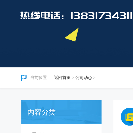
当前位置：
返回首页
>
公司动态
>
内容分类