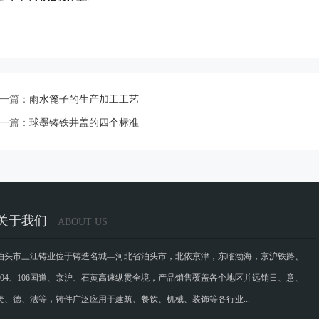
一篇：
雨水篦子的生产加工工艺
一篇：
球墨铸铁井盖的四个标准
关于我们
ABOUT US
泊头市三江铸业位于铸造名城—河北省泊头市，北依京津，东临渤海，京沪铁路、
104、106国道、京沪、石黄高速纵贯全境，产品销售覆盖各个地区并远销日、意、
美、德、法等，铸件广泛应用于建筑、餐饮、机械、装饰等各行业...