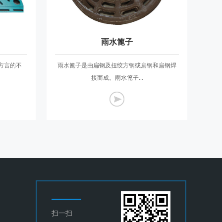
雨水篦子
方言的不
雨水篦子是由扁钢及扭绞方钢或扁钢和扁钢焊
接而成。雨水篦子...
扫一扫