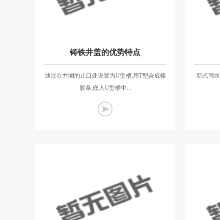
铸铁井盖的优势特点
通过在井圈的止口处设置为U型槽,用T型合成橡
新式雨水
胶条,嵌入U型槽中...