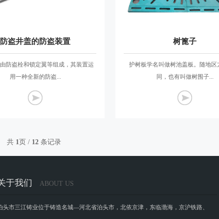
防盗井盖的防盗装置
树篦子
由防盗栓和锁定翼等组成，其装置运
护树板学名叫做树池盖板。随地区
用一种全新的防盗...
同，也有叫做树围子...
共
1
页 /
12
条记录
关于我们
ABOUT US
泊头市三江铸业位于铸造名城—河北省泊头市，北依京津，东临渤海，京沪铁路、